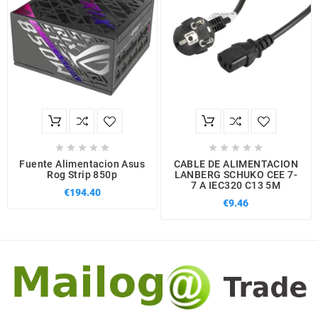










Fuente Alimentacion Asus
CABLE DE ALIMENTACION
Rog Strip 850p
LANBERG SCHUKO CEE 7-
7 A IEC320 C13 5M
€194.40
€9.46