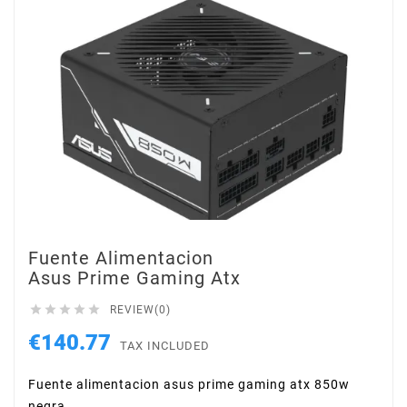
Fuente Alimentacion
Asus Prime Gaming Atx





REVIEW(0)
€140.77
TAX INCLUDED
Fuente alimentacion asus prime gaming atx 850w
negra