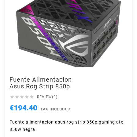
Fuente Alimentacion
Asus Rog Strip 850p





REVIEW(0)
€194.40
TAX INCLUDED
Fuente alimentacion asus rog strip 850p gaming atx
850w negra