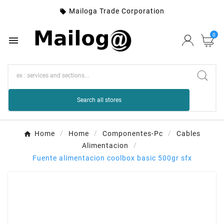
Mailoga Trade Corporation

0

Search all stores
Home
Home
Componentes-Pc
Cables
Alimentacion
Fuente alimentacion coolbox basic 500gr sfx