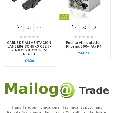










CABLE DE ALIMENTACION
Fuente Alimentacion
LANBERG SCHUKO CEE 7-
Phoenix 300w Atx P4
7 A IEC320 C13 1-8M
€34.67
RECTO
€4.26
IT and Telecommunications | Technical Support and
Remote Assistance | Technology Consulting | Hardware