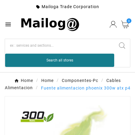
Mailoga Trade Corporation

0

Search all stores
Home
Home
Componentes-Pc
Cables
Alimentacion
Fuente alimentacion phoenix 300w atx p4