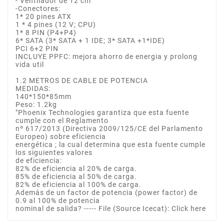
- Ventilador de 12 cm
-Conectores:
1* 20 pines ATX
1 * 4 pines (12 V; CPU)
1* 8 PIN (P4+P4)
6* SATA (3* SATA + 1 IDE; 3* SATA +1*IDE)
PCI 6+2 PIN
INCLUYE PPFC: mejora ahorro de energia y prolong
vida util
1.2 METROS DE CABLE DE POTENCIA
MEDIDAS:
140*150*85mm
Peso: 1.2kg
"Phoenix Technologies garantiza que esta fuente
cumple con el Reglamento
nº 617/2013 (Directiva 2009/125/CE del Parlamento
Europeo) sobre eficiencia
energética ; la cual determina que esta fuente cumple
los siguientes valores
de eficiencia:
82% de eficiencia al 20% de carga.
85% de eficiencia al 50% de carga.
82% de eficiencia al 100% de carga.
Además de un factor de potencia (power factor) de
0.9 al 100% de potencia
nominal de salida? ----- File (Source Icecat): Click here