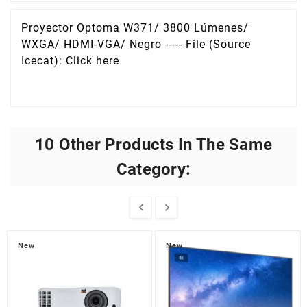
Proyector Optoma W371/ 3800 Lúmenes/
WXGA/ HDMI-VGA/ Negro ----- File (Source
Icecat): Click here
10 Other Products In The Same
Category:


New
New