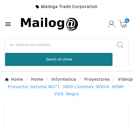
Mailoga Trade Corporation

0

Search all stores
Home
Home
Informatica
Proyectores
Videop
Proyector Optoma W371- 3800 Lúmenes- WXGA- HDMI-
VGA- Negro