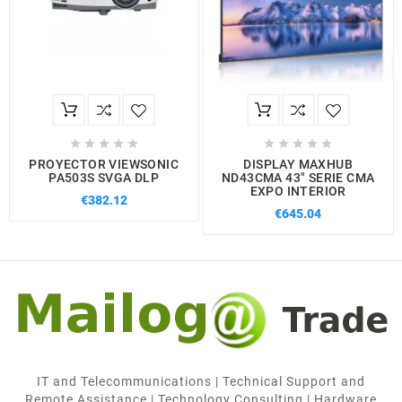










PROYECTOR VIEWSONIC
DISPLAY MAXHUB
PA503S SVGA DLP
ND43CMA 43" SERIE CMA
EXPO INTERIOR
€382.12
€645.04
IT and Telecommunications | Technical Support and
Remote Assistance | Technology Consulting | Hardware