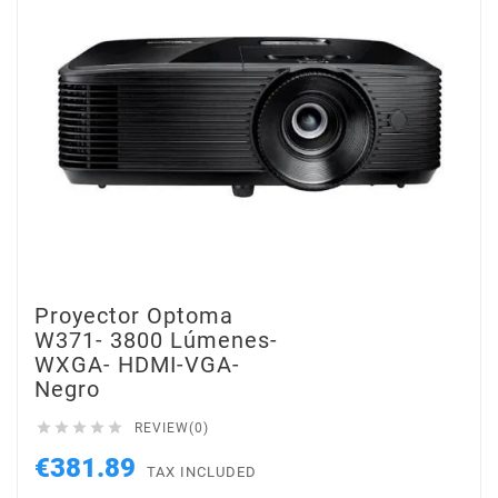
Proyector Optoma
W371- 3800 Lúmenes-
WXGA- HDMI-VGA-
Negro





REVIEW(0)
€381.89
TAX INCLUDED