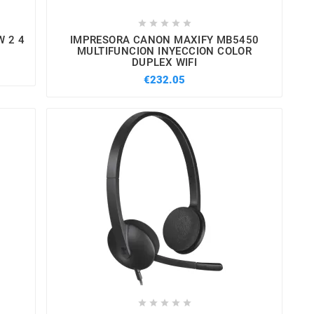





W 2 4
IMPRESORA CANON MAXIFY MB5450
MULTIFUNCION INYECCION COLOR
DUPLEX WIFI
€232.05




