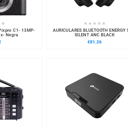







Pixpro C1- 13MP-
AURICULARES BLUETOOTH ENERGY 
x- Negra
SILENT ANC BLACK
2
€81.26