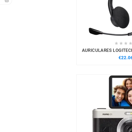



AURICULARES LOGITEC
€22.0