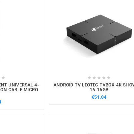







NT UNIVERSAL 4-
ANDROID TV LEOTEC TVBOX 4K SHO
CON CABLE MICRO
16-16GB
€51.04
4