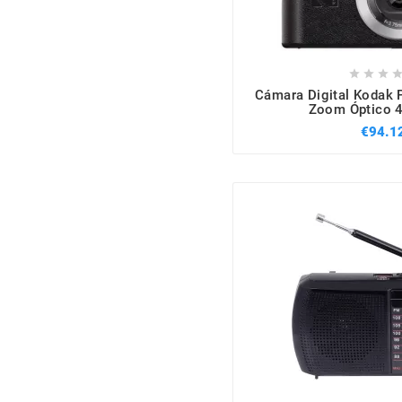



Cámara Digital Kodak 
Zoom Óptico 4
€94.1