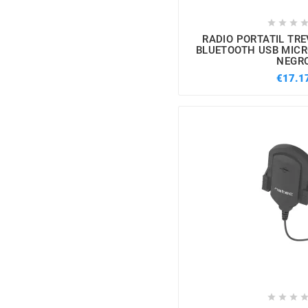



RADIO PORTATIL TR
BLUETOOTH USB MICR
NEGR
€17.1


