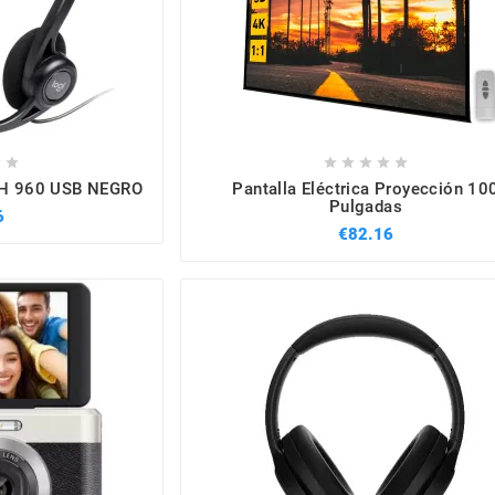







H 960 USB NEGRO
Pantalla Eléctrica Proyección 10
Pulgadas
6
€82.16