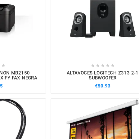







ANON MB2150
ALTAVOCES LOGITECH Z313 2-1
XIFY FAX NEGRA
SUBWOOFER
75
€50.93