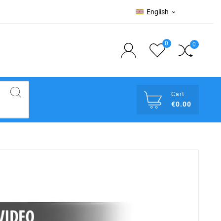
English

0
0
Cart
€0.00