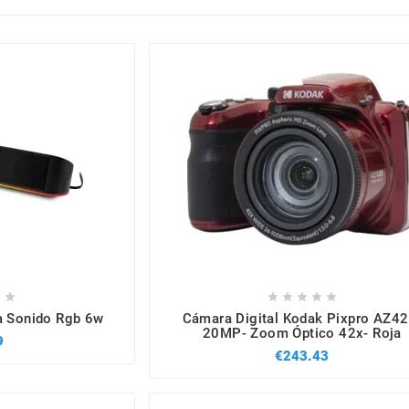







a Sonido Rgb 6w
Cámara Digital Kodak Pixpro AZ42
20MP- Zoom Óptico 42x- Roja
9
€243.43