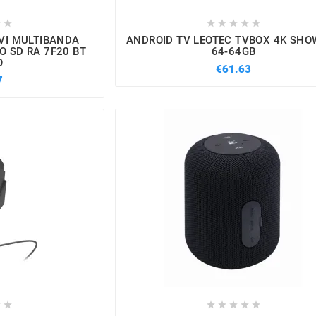







EVI MULTIBANDA
ANDROID TV LEOTEC TVBOX 4K SHO
O SD RA 7F20 BT
64-64GB
O
€61.63
7






