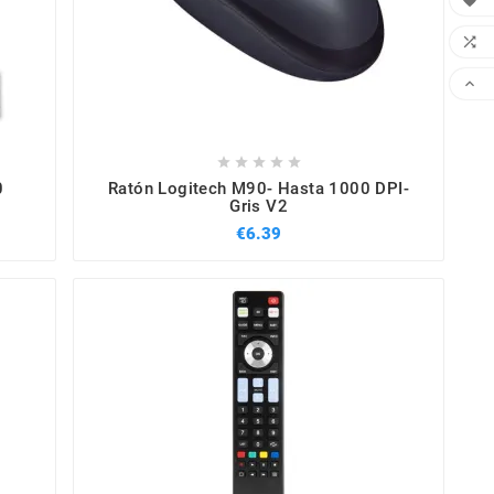








0
Ratón Logitech M90- Hasta 1000 DPI-
Gris V2
€6.39