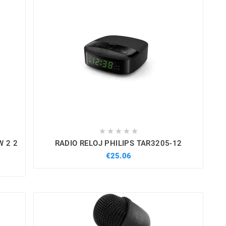





W 2 2
RADIO RELOJ PHILIPS TAR3205-12
€25.06