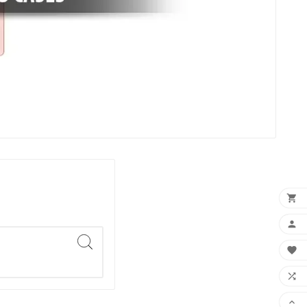




