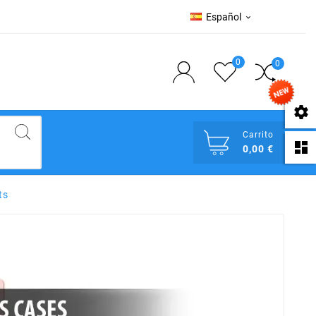
Español

0
0

Carrito

0,00 €
ts