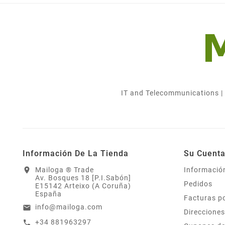
IT and Telecommunications |
Información De La Tienda
Su Cuent
location_on
Mailoga ® Trade
Informació
Av. Bosques 18 [P.I.Sabón]
Pedidos
E15142 Arteixo (A Coruña)
España
Facturas p
info@mailoga.com
email
Direcciones
+34 881963297
call