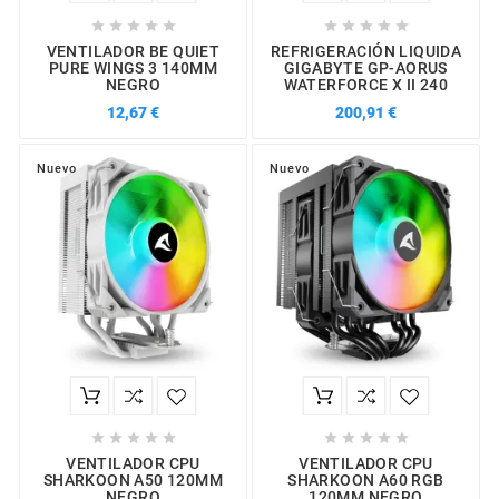










VENTILADOR BE QUIET
REFRIGERACIÓN LIQUIDA
PURE WINGS 3 140MM
GIGABYTE GP-AORUS
NEGRO
WATERFORCE X II 240
12,67 €
200,91 €
Nuevo
Nuevo










VENTILADOR CPU
VENTILADOR CPU
SHARKOON A50 120MM
SHARKOON A60 RGB
NEGRO
120MM NEGRO