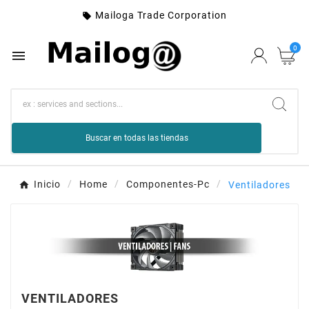
Mailoga Trade Corporation

0

Buscar en todas las tiendas
Inicio
Home
Componentes-Pc
Ventiladores
VENTILADORES